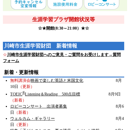
生涯学習プラザ開館状況等
☆★開館(8:30～21:00）★☆
川崎市生涯学習財団 新着情報
☆
川崎市生涯学習財団へのご意見・ご質問をお受けします→質問
フォーム
新着・更新情報
無料講演会
映画で楽しむ英語と米国文化
8月
10日
（更新）
®
TOEIC
Listening＆Reading 500点目標
8月9日
（新着）
ロビーコンサート 出演者募集
8月6
日
（新着）
ウェルカム・ギャラリー
8月4
日
（更新）