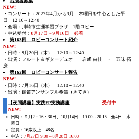
出演者募集
NEW!
・コンサート：2027年4月から9月 木曜日を中心とした平
日 12:10～12:40
・会場：川崎市生涯学習プラザ 1階ロビー
・申込受付：
8月17日～9月16日 必着
第163回 ロビーコンサート紹介
NEW!
・日時：8月20日（木） 12:10～12:40
・出演：フルート＆ギターデュオ 岩﨑 由佳 ・ 五味 拓
麿
第162回 ロビーコンサート報告
NEW!
・日時：7月16日（木） 12:10～12:40
・出演：篠笛アンサンブル希笛（きてき）
【夜間講座】実践FP実務講座
受付中
NEW!
日時：９月2・16・30日、10月14日 19:00～20:15 全4日 水
曜日
定員：16歳以上 48名
申込：
7月27日 9:00～8月28日 16:00