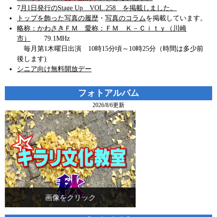
7
月1日発行のStage Up VOL.258 を掲載しました。
トップを飾った写真の履歴
・
写真のコラム
を掲載しています。
略称：かわさきＦＭ 愛称：ＦＭ Ｋ－Ｃｉｔｙ（川崎
市）
79.1MHz
毎月第1木曜日出演 10時15分頃～10時25分（時間は多少前
後します
)
シニア向け無料開放デー
フォトアルバム
2026/8/6更新
画像をクリック