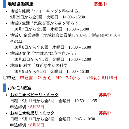
地域協働講座
募集中
地域A 健康「ウォーキングを科学する」
9月29日から全5回 火曜日 14:00～15:30
地域B 生活「気象災害から身を守ろう」
10月7日から全5回 水曜日 13:30～15:00
地域Ｃ 企業連携「地域社会に貢献している 川崎の会社と人々
その32」
10月8日から全10回 木曜日 13:30～15:00
地域D 文化「“本離れ”に立ち向かう」
10月23日から全5回 金曜日 10:30～12:00
地域Ｅ 科学「身近な生活の科学」
10月9日から全5回 金曜日 15:00～16:30
〇申込：
申込書…7/1から、HP…7/7から （締切）8月18日
おやこ3教室
おやこ★ベビーリトミック
募集中
日程：9月11日から全8回 金曜日 10:50～11:35
申込締切：
8月28日
おやこ★幼児リトミック
募集中
日程：9月11日から全8回 金曜日 9:45～10:30
申込締切：
8月28日