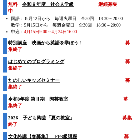
無料
令和８年度 社会人学級
継続募集
中
国語：５月12日から 毎週火曜日 全30回 18:30～20:00
数学：5月15日から 毎週金曜日 全30回 18:30～20:00
申込：
4月15日9:00～
4月24日16:00
特別講座 映画から英語を学ぼう！
募
集終了
はじめてのプログラミング
募
集終了
たのしいキッズセミナー
募
集終了
令和8年度 第Ⅱ期 陶芸教室
募
集終了
2026 子ども陶芸「夏の教室」
募集
終了
文化特講【春募集】 FP3級講座
募