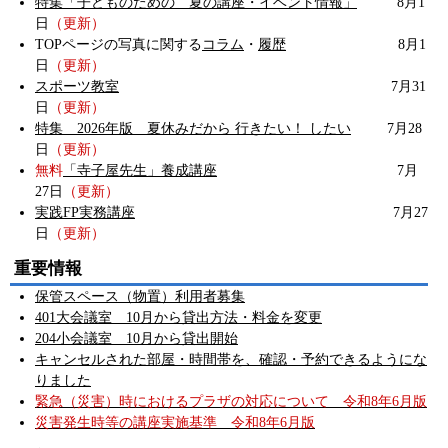
特集「子どものための 夏の講座・イベント情報」
8月1
日
（更新）
TOPページの写真に関する
コラム
・
履歴
8月1
日
（更新）
スポーツ教室
7月31
日
（更新）
特集 2026年版 夏休みだから 行きたい！ したい
7月28
日
（更新）
無料
「寺子屋先生」養成講座
7月
27日
（更新）
実践FP実務講座
7月27
日
（更新）
重要情報
保管スペース（物置）利用
者募集
401大会議室 10月から貸出方法・料金を変更
204小会議室 10月から貸出開始
キャンセルされた部屋・時間帯を、確認・予約できるようにな
りました
緊急（災害）時におけるプラザの対応について 令和8年6月版
災害発生時等の講座実施基準 令和8年6月版