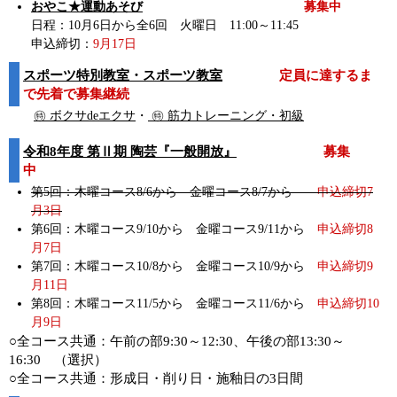
おやこ★運動あそび
募集中
日程：10月6日から全6回 火曜日 11:00～11:45
申込締切：
9月17日
スポーツ特別教室・スポーツ教室
定員に達するま
で先着で募集継続
㊕ ボクサdeエクサ
・
㊕ 筋力トレーニング・初級
令和8年度 第Ⅱ期 陶芸『一般開放』
募集
中
第5回：木曜コース8/6から 金曜コース8/7から
申込締切7
月3日
第6回：木曜コース9/10から 金曜コース9/11から
申込締切8
月7日
第7回：木曜コース10/8から 金曜コース10/9から
申込締切9
月11日
第8回：木曜コース11/5から 金曜コース11/6から
申込締切10
月9日
○全コース共通：午前の部9:30～12:30、午後の部13:30～
16:30 （選択）
○全コース共通：形成日・削り日・施釉日の3日間