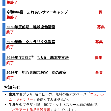
集終了
令和8年度 ふれあいサマーキャンプ
募
集終了
2026年度前期 地域協働講座
募集
終了
2026年春 ☆キラリ文化教室
募集
終了
®
2026年 TOEIC
L＆R 基本英文法
募集
終了
2026年 初心者陶芸教室 春の教室
募集
終了
お知らせ
生涯学習プラザ1階ロビーの、
無料の展示スペース「
ウェルカ
ム・ギャラリー
」
を使ってみませんか。
生涯学習プラザ４階 402フィットネスルーム前の壁面で、
「
パラアート作品常設展示
」をしています。