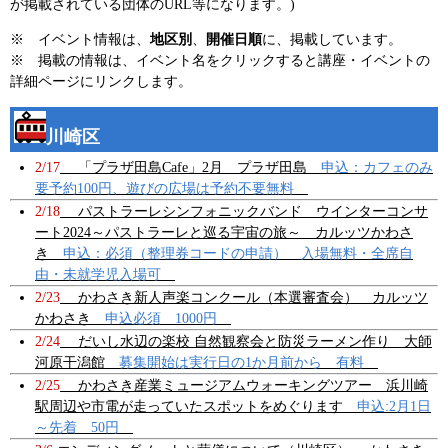
が掲載されている団体のURL等になります。)
※ イベント情報は、
地区別
、
開催日順
に、掲載しています。
※ 掲載の情報は、イベント名をクリックすると講座・イベントの
詳細ページにリンクします。
川崎区
2/17
「プラザ田島Cafe」2月 プラザ田島
申込：カフェのみ
要予約100円、遊びの広場は予約不要無料
2/18
パストラーレシンフォニックバンド ウインターコンサ
ート2024～パストラーレと巡る宇宙の旅～ カルッツかわさ
き
申込：必須（整理券コードの申請） 入場無料・全席自
由・未就学児入場可
2/23
かわさき新人声楽コンクール（本選審査会） カルッツ
かわさき
申込必須 1000円
2/24
だいし水辺の楽校 自然観察会と防災ラーメン作り 大師
河原干潟館
募集開始は実行日の1か月前から 有料
2/25
かわさき産業ミュージアムウォーキングツアー 浜川崎
駅周辺や市電が走っていたスポットをめぐります
申込:2月1日
～先着 50円