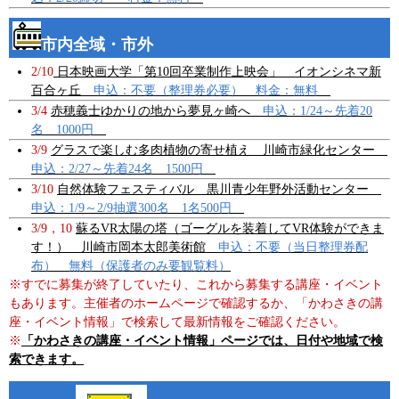
市内全域・市外
2/10
日本映画大学「第10回卒業制作上映会」 イオンシネマ新
百合ヶ丘
申込：不要（整理券必要） 料金：無料
3/4
赤穂義士ゆかりの地から夢見ヶ崎へ
申込：1/24～先着20
名 1000円
3/9
グラスで楽しむ多肉植物の寄せ植え 川崎市緑化センター
申込：2/27～先着24名 1500円
3/10
自然体験フェスティバル 黒川青少年野外活動センター
申込：1/9～2/9抽選300名 1名500円
3/9，10
蘇るVR太陽の塔（ゴーグルを装着してVR体験ができま
す！） 川崎市岡本太郎美術館
申込：不要（当日整理券配
布） 無料（保護者のみ要観覧料）
※すでに募集が終了していたり、これから募集する講座・イベント
もあります。主催者のホームページで確認するか、「かわさきの講
座・イベント情報」で検索して最新情報をご確認ください。
※
「かわさきの講座・イベント情報」ページでは、日付や地域で検
索できます。