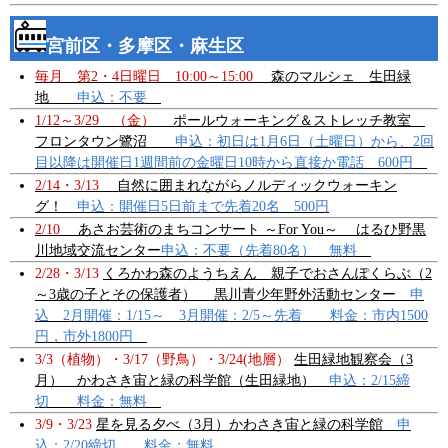
宮前区・多摩区・麻生区
毎月 第2・4日曜日 10:00～15:00
森のマルシェ 生田緑
地
申込：不要
1/12～3/29 （金）
ポールウォーキング＆ストレッチ教室
フロンタウン鷺沼
申込：初日は1月6日（土曜日）から、2回
目以降は開催日1週間前の金曜日10時から直接か電話 600円
2/14・3/13
自然に囲まれながらノルディックウォーキン
グ！
申込：開催日5日前まで先着20名 500円
2/10
あさお芸術のまちコンサート ～For You～ はるひ野黒
川地域交流センター
申込：不要（先着80名） 無料
2/28・3/13
くろかわ森のようちえん 親子でおさんぽくらぶ（2
～3歳の子とその保護者） 黒川青少年野外活動センター
申
込 2月開催：1/15～ 3月開催：2/5～先着 料金：市内1500
円，市外1800円
3/3（植物）・3/17（野鳥）・3/24(地層）
生田緑地観察会（3
月） かわさき宙と緑の科学館（生田緑地）
申込：2/15締
切 料金：無料
3/9・3/23
星を見る夕べ（3月）かわさき宙と緑の科学館
申
込：2/20締切 料金：無料