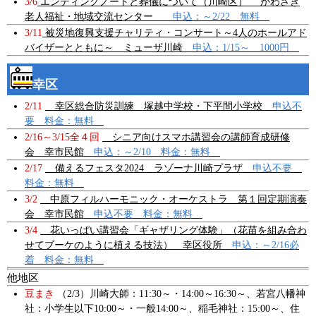
3/6
エンディングノートと葬儀について（川崎区） かわさき
老人福祉・地域交流センター
申込：～2/22 無料
3/11
被災地復興支援チャリティ・コンサート～4人のホールアド
バイザーとともに～ ミューザ川崎
申込：1/15～ 1000円
幸区
2/11
幸区総合防災訓練 塚越中学校・下平間小学校
申込不
要 料金：無料
2/16～3/15全４回
シニア向けスマホ講習会の講師育成研修
会 幸市民館
申込：～2/10 料金：無料
2/17
備えるフェスタ2024 ラゾーナ川崎プラザ
申込不要
料金：無料
3/2
中原フィルハーモニック・オーケストラ 第１回定期演奏
会 幸市民館
申込不要 料金：無料
3/4
花いっぱい講習会「ギャザリング体験」（花苗を組み合わ
せてブーケのように植える技法） 幸区役所
申込：～2/16必
着 料金：無料
他地区
豆まき
（2/3）川崎大師：11:30～・14:00～16:30～、若宮八幡神
社：小学生以下10:00～・一般14:00～、稲毛神社：15:00～、住