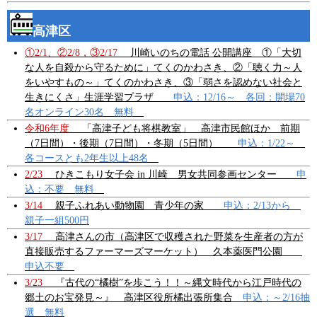
高津区
①2/1、②2/8，③2/17
川崎いのちの電話 公開講座 ①「大切
な人を自殺から守るために」てくのかわさき、②「聴く力～人
をいやすもの～」てくのかわさき、③「弱さを認めない社会と
生きにくさ」生涯学習プラザ
申込：12/16～ 各回：開場70
名オンライン30名 無料
令和6年度
「高津子ども将棋教室」 高津市民館ほか 前期
（7日間
）・後期（7日間）・冬期（5日間）
申込：1/22～
各コースとも2年生以上48名
2/23
ひきこもり女子会 in 川崎 男女共同参画センター
申
込：不要 無料
3/14
親子ふれあい動物園 青少年の家
申込：2/13から
親子一組500円
3/17
高津さんの市（高津区で収穫された野菜を生産者の方が
直接販売するファーマーズマーケット） 久本薬医門公園
申込不要
3/23
『古代の“橘樹”を歩こう！！～縄文時代から江戸時代の
郷土のお宝発見～』 高津区役所橘出張所集合
申込：～2/16抽
選 無料