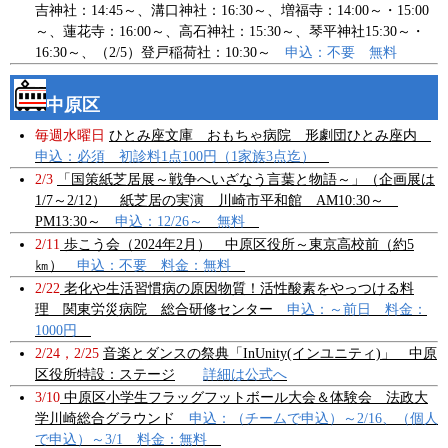
吉神社：14:45～、溝口神社：16:30～、増福寺：14:00～・15:00
～、蓮花寺：16:00～、高石神社：15:30～、琴平神社15:30～・
16:30～、（2/5）登戸稲荷社：10:30～
申込：不要 無料
中原区
毎週水曜日
ひとみ座文庫 おもちゃ病院 形劇団ひとみ座内
申込：必須 初診料1点100円（1家族3点迄）
2/3
「国策紙芝居展～戦争へいざなう言葉と物語～」（企画展は
1/7～2/12） 紙芝居の実演 川崎市平和館 AM10:30～
PM13:30～
申込：12/26～ 無料
2/11
歩こう会（2024年2月） 中原区役所～東京高校前（約5
㎞）
申込：不要 料金：無料
2/22
老化や生活習慣病の原因物質！活性酸素をやっつける料
理 関東労災病院 総合研修センター
申込：～前日 料金：
1000円
2/24，2/25
音楽とダンスの祭典「InUnity(インユニティ)」 中原
区役所特設：ステージ
詳細は公式へ
3/10
中原区小学生フラッグフットボール大会＆体験会 法政大
学川崎総合グラウンド
申込：（チームで申込）～2/16、（個人
で申込）～3/1 料金：無料