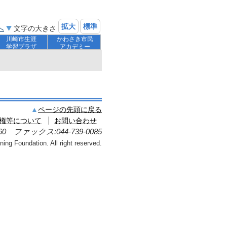
拡大
標準
へ
文字の大きさ
川崎市生涯
かわさき市民
学習プラザ
アカデミー
ページの先頭に戻る
権等について
お問い合わせ
560 ファックス:044-739-0085
ing Foundation. All right reserved.