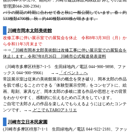
務所044-978-5270、期間外：川崎市建設緑政局緑政部 みどりの企画
管理課044-200-2394）
バラの開花の時期に合わせて春と秋に一般公開しています。春：約
533種類4700株、秋：約440種類4000株が咲きます。
川崎市岡本太郎美術館
改修工事に伴い展示室での展覧会を休止 令和8年3月30日（月）か
ら令和11年3月末まで
⇒⇒
「川崎市岡本太郎美術館は改修工事に伴い展示室での展覧会を
休止します」令和7年8月26日 川崎市公式報道発表資料
（川崎市多摩区枡形7ｰ1ｰ5 生田緑地内／電話 044ｰ900ｰ9898、ファ
ックス 044ｰ900ｰ9966） →→
「イベント」へ
常設展示室は従来の美術館展示の概念を突き破り、岡本太郎の作品
を肌で感じることのできる「体験型展示空間」をコンセプトに、絵
画、彫刻、家具など、岡本太郎の多岐に渡る作品や思想とその背景
をわかりやすく、感動的に伝えるための工夫をしています。
ご自宅で太郎さんの作品を楽しんでもらえるようにはじめたコンテ
ンツです。→→
どこでもTAROアトリエ
川崎市立日本民家園
(川崎市多摩区枡形7ｰ1ｰ1 生田緑地内／電話 044ｰ922ｰ2181、ファッ