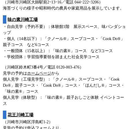
（川崎市川崎区大師駅前2ｰ13ｰ16／電話 044ｰ222ｰ3206）
海苔づくりの様子や昭和時代の農具や家庭用品を展示しています。
味の素川崎工場
・自由見学（予約不要）：体験館1階 展示スペース、味パンダショ
ップ
・個人（14名以下）：「クノール®」スープコース・「Cook Do®」
親子コース など6コース
・一般団体（15名以上）：「味の素®」コース など3コース
・学校団体：学習指導要領を踏まえた社会見学コース
（川崎区鈴木町3番4号／電話 0120-003-476）
見学の予約は
ホームページ
から
個人見学（工場見学型）：「クノール®」スープコース・「Cook
Do®」親子コース・「Cook Do®」コース・「ほんだし®」コース・
「味の素®」コース
個人見学（体験型）：「味の素®」親子おしごと体験 イベントコー
ス
花王川崎工場
（川崎市川崎区浮島町1-2）
見学の予約は申込フォームより。