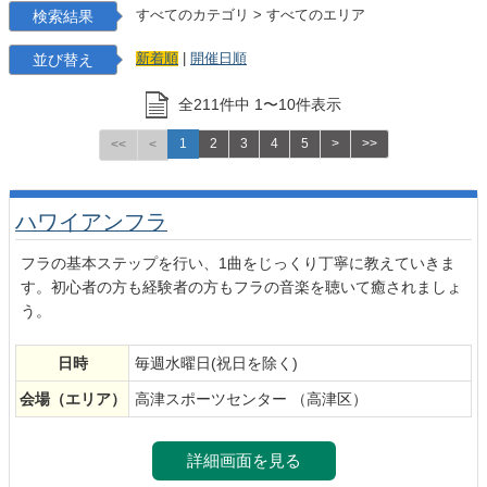
検索結果
すべてのカテゴリ
>
すべてのエリア
並び替え
新着順
|
開催日順
全
211
件中
1
〜
10
件表示
1
2
3
4
5
>
>>
<<
<
ハワイアンフラ
フラの基本ステップを行い、1曲をじっくり丁寧に教えていきま
す。初心者の方も経験者の方もフラの音楽を聴いて癒されましょ
う。
日時
毎週水曜日(祝日を除く)
会場
（エリア）
高津スポーツセンター （高津区）
詳細画面を見る