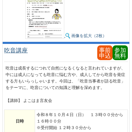
画像を拡大（2枚）
事前
参加
吃音講座
申込
無料
吃音は成長するにつれて自然になるくなると言われていますが、
中には成人になっても吃音に悩む方や、成人してから吃音を発症
する方もいらっしゃいます。今回は、「吃音当事者が語る吃音」
をテーマに、吃音についての知識と理解を深めます。
【講師】 よこはま言友会
令和８年１０月４日（日） １３時００分から
日時
１６時００分
※受付開始 １２時３０分から