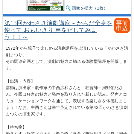
画像を拡大（1枚）
事前
第13回かわさき演劇講座～からだ全身を
申込
使って おもいきり 声をだしてみよ
う！！～
1972年から親子で楽しめる演劇講座を上演している「かわさき演
劇まつり」
その関連企画として、演劇の魅力に触れる体験型講座を開催しま
す。
【出演・内容】
講師は演出家・劇作家の中西広和さんと、狂言師・河野佑紀さ
ん。今回は狂言の魅力と発声を取り入れた新しい試み。発声とコ
ミュニケーションワークを通して、表現する楽しさを体感しまし
ょう！なお、中西さんは来年予定されている第42回かわさき演劇
まつりの演出家です。
【持ち物】
動きやすい服装／タオル／飲み物／昼食／筆記用具／足袋／扇子