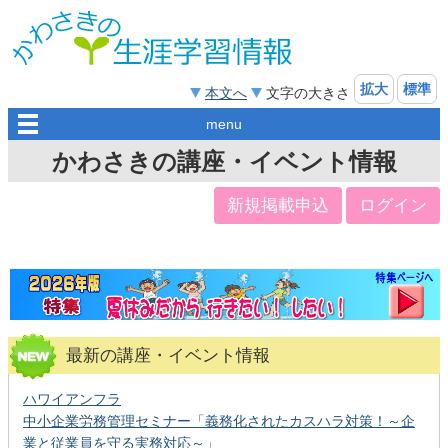
拡大
標準
本文へ
文字の大きさ
menu
かわさきの講座・イベント情報
新規掲載申込
ログイン
最新の講座・イベント情報
ハワイアンフラ
中小企業労務管理セミナー「義務化されたカスハラ対策！～企
業と従業員を守る実務対応～」