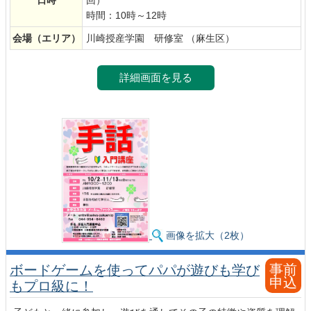
時間：10時～12時
会場
（エリア）
川崎授産学園 研修室 （麻生区）
詳細画面を見る
画像を拡大（2枚）
事前
ボードゲームを使ってパパが遊びも学び
申込
もプロ級に！