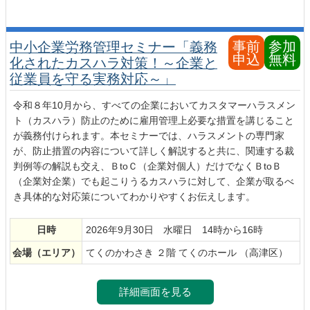
事前
参加
中小企業労務管理セミナー「義務
申込
無料
化されたカスハラ対策！～企業と
従業員を守る実務対応～」
令和８年10月から、すべての企業においてカスタマーハラスメン
ト（カスハラ）防止のために雇用管理上必要な措置を講じること
が義務付けられます。本セミナーでは、ハラスメントの専門家
が、防止措置の内容について詳しく解説すると共に、関連する裁
判例等の解説も交え、ＢtoＣ（企業対個人）だけでなくＢtoＢ
（企業対企業）でも起こりうるカスハラに対して、企業が取るべ
き具体的な対応策についてわかりやすくお伝えします。
日時
2026年9月30日 水曜日 14時から16時
会場
（エリア）
てくのかわさき ２階 てくのホール （高津区）
詳細画面を見る