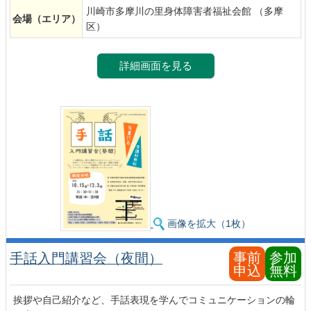
川崎市多摩川の里身体障害者福祉会館 （多摩
会場
（エリア）
区）
詳細画面を見る
画像を拡大（1枚）
事前
参加
手話入門講習会（夜間）
申込
無料
挨拶や自己紹介など、手話表現を学んでコミュニケーションの輪