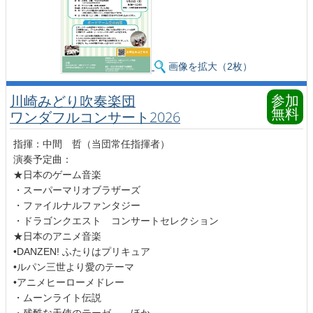
画像を拡大（2枚）
参加
川崎みどり吹奏楽団
無料
ワンダフルコンサート2026
指揮：中間 哲（当団常任指揮者）
演奏予定曲：
★日本のゲーム音楽
・スーパーマリオブラザーズ
・ファイルナルファンタジー
・ドラゴンクエスト コンサートセレクション
★日本のアニメ音楽
•DANZEN! ふたりはプリキュア
•ルパン三世より愛のテーマ
•アニメヒーローメドレー
・ムーンライト伝説
・残酷な天使のテーゼ ほか