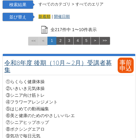
検索結果
すべてのカテゴリ
>
すべてのエリア
並び替え
新着順
|
開催日順
全
217
件中
1
〜
10
件表示
1
2
3
4
5
>
>>
<<
<
事前
令和8年度 後期（10月～2月）受講者募
申込
集
①らくらく健康体操
②いきいき元気体操
③シニア向け筋トレ
④フラワーアレンジメント
⑤はじめての動画編集
⑥美と健康のためのやさしいバレエ
⑦シニアヒップホップ
⑧ボクシングエアロ
⑨気功で毎日元気