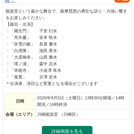
能楽堂という厳かな舞台で、薩摩琵琶の勇壮な語り・力強い響き
をお楽しみください。
【曲目・出演】
・「羅生門」 子安 幻水
・「舟弁慶」 笹本 晧水
・「吹雪の敵」 長屋 馨水
・「白虎隊」 池田 青水
・「大原御幸」 山西 雅水
・「壇ノ浦」 森中 志水
・「本能寺」 小金澤 朱水
・「俊寛」 古澤 史水
＊出演者、演目など変更となる場合がございます
2026年9月5日（土曜日）13時30分開場／14時
日時
開演／16時終演
会場
（エリア）
川崎能楽堂 （川崎区）
詳細画面を見る