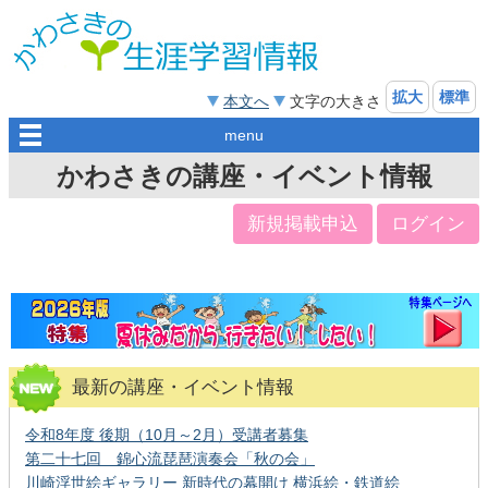
拡大
標準
本文へ
文字の大きさ
menu
かわさきの講座・イベント情報
新規掲載申込
ログイン
最新の講座・イベント情報
令和8年度 後期（10月～2月）受講者募集
第二十七回 錦心流琵琶演奏会「秋の会」
川崎浮世絵ギャラリー 新時代の幕開け 横浜絵・鉄道絵