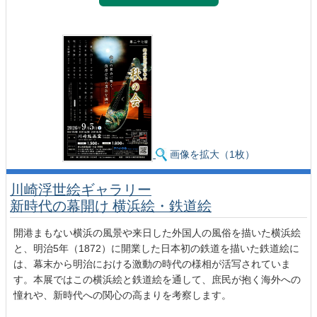
画像を拡大（1枚）
川崎浮世絵ギャラリー
新時代の幕開け 横浜絵・鉄道絵
開港まもない横浜の風景や来日した外国人の風俗を描いた横浜絵
と、明治5年（1872）に開業した日本初の鉄道を描いた鉄道絵に
は、幕末から明治における激動の時代の様相が活写されていま
す。本展ではこの横浜絵と鉄道絵を通して、庶民が抱く海外への
憧れや、新時代への関心の高まりを考察します。