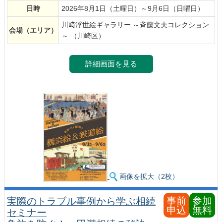
日時
2026年8月1日（土曜日）～9月6日（日曜日）
川﨑浮世絵ギャラリー ～斉藤文夫コレクション
会場
（エリア）
～ （川崎区）
詳細画面を見る
画像を拡大（2枚）
事前
参加
実際のトラブル事例から学ぶ相続
申込
無料
セミナー