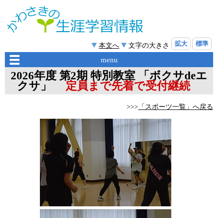
拡大
標準
本文へ
文字の大きさ
menu
2026年度 第2期 特別教室 「ボクサdeエ
クサ」
定員まで先着で受付継続
>>>
「スポーツ一覧」へ戻る