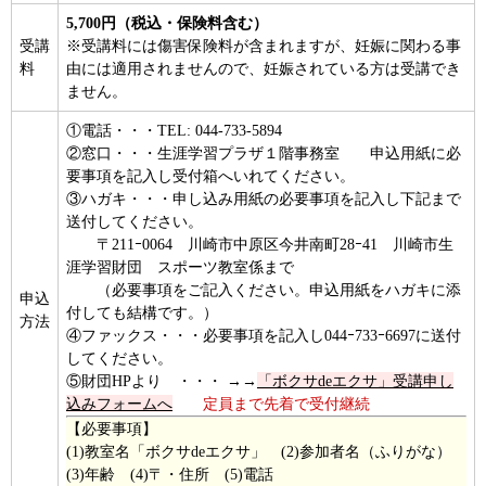
5,700円（税込・保険料含む）
受講
※受講料には傷害保険料が含まれますが、妊娠に関わる事
料
由には適用されませんので、妊娠されている方は受講でき
ません。
①電話・・・TEL: 044-733-5894
②窓口・・・生涯学習プラザ１階事務室 申込用紙に必
要事項を記入し受付箱へいれてください。
③ハガキ・・・申し込み用紙の必要事項を記入し下記まで
送付してください。
〒211ｰ0064 川崎市中原区今井南町28ｰ41 川崎市生
涯学習財団 スポーツ教室係まで
（必要事項をご記入ください。申込用紙をハガキに添
申込
付しても結構です。）
方法
④ファックス・・・必要事項を記入し044ｰ733ｰ6697に送付
してください。
⑤財団HPより ・・・ →→
「ボクサdeエクサ」受講申し
込みフォームへ
定員まで先着で受付継続
【必要事項】
(1)教室名「ボクサdeエクサ」 (2)参加者名（ふりがな）
(3)年齢 (4)〒・住所 (5)電話