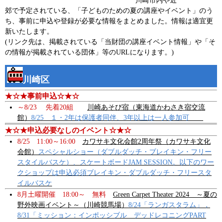
川崎市内や近
郊で予定されている、「子どものための夏の講座やイベント」のう
ち、事前に申込や登録が必要な情報をまとめました。情報は適宜更
新いたします。
(リンク先は、掲載されている「当財団の講座イベント情報」や「そ
の情報が掲載されている団体」等のURLになります。)
川崎区
★☆★事前申込☆★☆
～8/23 先着20組
川崎あそび宿（東海道かわさき宿交流
館）
8/25 １・2年は保護者同伴、3年以上は一人参加可
★☆★申込必要なしのイベント☆★☆
8/25 11:00～16:00
カワサキ文化会館2周年祭（カワサキ文化
会館）
スペシャルショー（ダブルダッチ・ブレイキン・フリー
スタイルバスケ）、スケートボードJAM SESSION。以下のワー
クショップは申込必須ブレイキン・ダブルダッチ・フリースタ
イルバスケ
8月土曜開催 18:00～ 無料
Green Carpet Theater 2024 ～夏の
野外映画イベント～（川崎競馬場）
8/24「ランガスタラム」，
8/31「ミッション：インポッシブル デッドレコニングPART