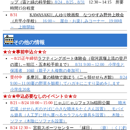
ップ（宙と緑の科学館）
8/24，8/25，8/31
12:30～14:15 所要
時間15分程度
8/31
KAWASAKIしんゆり映画祭 なつやすみ野外上映会
（片平小学校）
16:00～ 屋台・お楽しみコーナー、19:00頃
～ 上映開始
その他の情報
★☆★事前申込☆★☆
～8/25正午締切
ラフティングボート体験会（宿河原堰上流の登戸
の渡し～狛江・五本松手前まで）
8/31 9:00～12:00 小学生と
保護者 10組（親子とも複数の参加可）
受付中
多摩川、夏の植物で遊ぼう（二ヶ領せせらぎ館）
8/24
9:00～11:00夏の野草を観察してハガキにこすり染めをします
小学生20名
★☆★申込必要なしのイベント☆★☆
8/21～8/24 10:00～15:00
じゃぶじゃぶフェスIn稲田公園
噴水
広場（せせらぎのそばに小さな噴水をたくさん設置）、モバイ
ル遊具（人工芝に持ち運べるカラフルな遊具を設置）、木陰・
ソファ（木陰にソファを設置）
8/24 12:30～
宮前スポーツセンター 「縁日」
〈遊〉：くじ釣