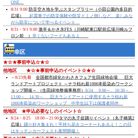
ONE」
8/31 9:00
防災空き地を学ぶスタンプラリー（小田公園内多目的
広場）
起震車での防災体験や防災ドミノ倒しなど、楽しみな
がら防災について学べるイベント
8/31・9/1 9:00
激辛＆かき氷FES（川崎駅東口駅前広場川崎ルフ
ロン前 ）
辛くないフードもあるよ
幸区
★☆★事前申込☆★☆
他地区 ★☆★事前申込のイベント☆★☆
～8/23先着
全国都市緑化かわさきフェア生田緑地会場 巨大
ランドアートプロジェクト ～ナラ枯れ薪1000本藍染めワークシ
ョップ開催～ （生田緑地整備事務所）
8/24 9:00～、10:30～、
13:00～、14:30～ 巨大ランドアートに使用するナラ枯れ薪
1000本藍染めワークショップ 中学生以下は保護者同伴
他地区 ★申込必要なしのイベント☆
8/24・8/25 18:00～21:00
タマの丸子盆踊りイベント（丸子橋第2
広場）
踊り好き集まれ！手持ち花火コーナーもあるよ！この日
はキッチンカーフェスも夜間開催！