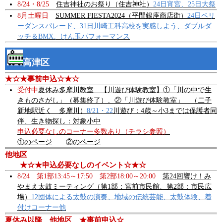
8/24・8/25
住吉神社のお祭り（住吉神社）
24日宵宮、25日大祭
8月土曜日
SUMMER FIESTA2024（平間銀座商店街）
24日ベリ
ーダンスパレード、31日川崎工科高校を実感しよう、ダブルダ
ッチ＆BMX、けん玉パフォーマンス
高津区
★☆★事前申込☆★☆
受付中
夏休み多摩川教室 【川遊び体験教室】①「川の中で生
きものさがし」（募集終了）、②「川遊び体験教室」 （二子
新地駅近く 多摩川）
8/21・22
川遊び：4歳～小3までは保護者同
伴、生き物探し：対象小中
申込必要なしのコーナー多数あり（チラシ参照）
①のページ
②のページ
他地区
★☆★申込必要なしのイベント☆★☆
8/24 第1部13:45～17:50 第2部18:00～20:00
第24回響け！み
やまえ太鼓ミーティング（第1部：宮前市民館、第2部：市民広
場）
12団体による太鼓の演奏、地域の伝統芸能、太鼓体験、着
付けコーナー他
夏休み以降 他地区 ★事前申込☆