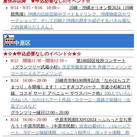
夏休み以降 ★申込必要なしのイベント☆
9/14・9/15・9/16 10:00～
川崎・沖縄オリオン祭2024（川崎
競馬場）
沖縄の伝統芸能やフード＆ドリンク、沖縄物産店やワ
ークショップ、そして川崎と沖縄の歴史を紹介するパネル展な
ど内容盛りだくさん！
中原区
★☆★申込必要なしのイベント☆★☆
8/22 開場11:30・開演12:10～
第188回区役所コンサート
（グランツリー武蔵小杉）
洗足学園音楽大学 声優アニメソング
コースによるアニメソング
8/24 16:00～20:00
川崎市市制100周年記念「なかはらコア
まつり」を開催します！（こすぎコアパーク、市道小杉町21号
線、コスギ サード アベニュー サウスパーク他）
100人でいろい
ろねいろ・なかはらアート作品・ステージ・道路で盆踊り・出
店ブースなど
グランツリー縁日12:00～20:00
8/24 16:00～20:00
中原市民館EXPO2024 ～ふらっと立ち寄
ろう！中原市民館～（中原市民館）
浴衣の着付け、バルーンア
ート、Nゲージ操縦体験、べっこう飴作り、ボッチャ体験 他