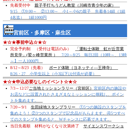
先着受付中
親子手打ちうどん教室（川崎市青少年の家）
9/15 ①9:00～ ②13:00～ 小1～小6の親子 先着各14組（1組
4名迄） 1組1000円
宮前区・多摩区・麻生区
★☆★事前申込☆★☆
完全予約制 （受付は電話のみ）
「運転士体験 虹が丘営業
所見学」(鷲ヶ峰営業所 ）
7/20～8/25 毎日2回（10時～、13時
～】一人1000円
8/12～8/23（先着）
ボード体験（ヨネッティ―王禅寺）
8/26・27 小学生以上（小3以下は付添が必要）
★☆★申込必要なしのイベント☆★☆
7/3～12/27
ご当地ミッションラリー（宮前区）
宮前区内の施設や
お店などに設置されたさまざまなミッションに挑戦し、ポイン
トを集めます。
7/20～9/1
生田緑地スタンプラリー
①5つの施設のスタンプを
集めよう！ ②3つのスタンプで記念品がもらえます。④5つすべ
てのスタンプを集めると、Wチャンスに応募できます。
当日先着順 材料がなくなり次第終了
サイエンスワークショ