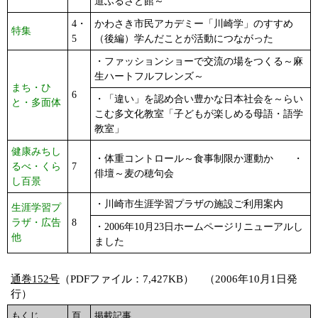
道ふるさと館～
4・
かわさき市民アカデミー「川崎学」のすすめ
特集
5
（後編）学んだことが活動につながった
・ファッションショーで交流の場をつくる～麻
生ハートフルフレンズ～
まち・ひ
6
・「違い」を認め合い豊かな日本社会を～らい
と・多面体
こむ多文化教室「子どもが楽しめる母語・語学
教室」
健康みちし
・体重コントロール～食事制限か運動か ・
るべ・くら
7
俳壇～麦の穂句会
し百景
・川崎市生涯学習プラザの施設ご利用案内
生涯学習プ
ラザ・広告
8
・2006年10月23日ホームページリニューアルし
他
ました
通巻152号
（PDFファイル：7,427KB） （2006年10月1日発
行）
もくじ
頁
掲載記事