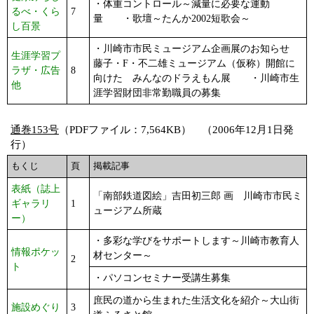
・体重コントロール～減量に必要な運動
るべ・くら
7
量 ・歌壇～たんか2002短歌会～
し百景
・川崎市市民ミュージアム企画展のお知らせ
生涯学習プ
藤子・F・不二雄ミュージアム（仮称）開館に
ラザ・広告
8
向けた みんなのドラえもん展 ・川崎市生
他
涯学習財団非常勤職員の募集
通巻153号
（PDFファイル：7,564KB） （2006年12月1日発
行）
もくじ
頁
掲載記事
表紙（誌上
「南部鉄道図絵」吉田初三郎 画 川崎市市民ミ
ギャラリ
1
ュージアム所蔵
ー）
・多彩な学びをサポートします～川崎市教育人
情報ポケッ
材センター～
2
ト
・パソコンセミナー受講生募集
庶民の道から生まれた生活文化を紹介～大山街
施設めぐり
3