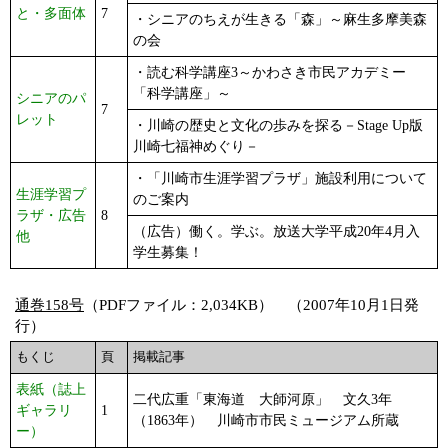
と・多面体
7
・シニアのちえが生きる「森」～麻生多摩美森
の会
・読む科学講座3～かわさき市民アカデミー
「科学講座」～
シニアのパ
7
レット
・川崎の歴史と文化の歩みを探る－Stage Up版
川崎七福神めぐり－
・「川崎市生涯学習プラザ」施設利用について
生涯学習プ
のご案内
ラザ・広告
8
（広告）働く。学ぶ。放送大学平成20年4月入
他
学生募集！
通巻158号
（PDFファイル：2,034KB） （2007年10月1日発
行）
もくじ
頁
掲載記事
表紙（誌上
二代広重「東海道 大師河原」 文久3年
ギャラリ
1
（1863年） 川崎市市民ミュージアム所蔵
ー）