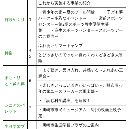
これから実施する事業の紹介
・青少年の家～夏のプール開放 ・子ども夢
パーク～多彩なイベント～ ・宮前スポーツ
施設めぐり
3
センター～第2期スポーツ教室受講生募
集 ・麻生スポーツセンター～スポーツデー
のご案内～
ふれあいサマーキャンプ
4・
特集
とびっきりのでっかい夏わくわくどきどき大冒
5
険
・よく聴き、受け入れ、共感する～ふれあい三
輝会～
まち・ひ
6
と・多面体
・楽しさいっぱい若さがいっぱい～川崎市青少
年の家ユースワーカーズ倶楽部～
・「読む科学講座」を連載！
シニアのパ
7
・川崎市市民ミュージアム～6月の映画上映予
レット
定～
・川崎市生涯学習プラザのご案内
生涯学習プ