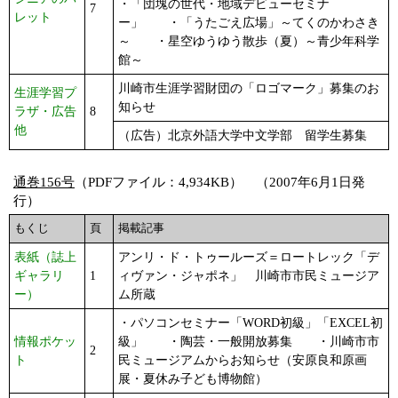
・「団塊の世代・地域デビューセミナ
7
レット
ー」 ・「うたごえ広場」～てくのかわさき
～ ・星空ゆうゆう散歩（夏）～青少年科学
館～
川崎市生涯学習財団の「ロゴマーク」募集のお
生涯学習プ
知らせ
ラザ・広告
8
他
（広告）北京外語大学中文学部 留学生募集
通巻156号
（PDFファイル：4,934KB） （2007年6月1日発
行）
もくじ
頁
掲載記事
表紙（誌上
アンリ・ド・トゥールーズ＝ロートレック「デ
ギャラリ
1
ィヴァン・ジャポネ」 川崎市市民ミュージア
ー）
ム所蔵
・パソコンセミナー「WORD初級」「EXCEL初
情報ポケッ
級」 ・陶芸・一般開放募集 ・川崎市市
2
ト
民ミュージアムからお知らせ（安原良和原画
展・夏休み子ども博物館）