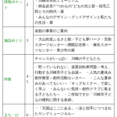
・川崎市市民ミュージアム
情報ポケッ
2
・師走必見!!“つわもの”どもの光と影－稲毛三
ト
郎とその時代－展
・みんなのデザイン－グッドデザインと私たち
の生活－展
各館の事業のご案内
・大山街道ふるさと館・子ども夢パーク・宮前
施設めぐり
3
スポーツセンター～開館記念祭～・麻生スポー
ツセンター・青少年の家
チャンスがいっぱい 川崎の子どもたち
・黙っていられない、放置自転車問題～考え、
行動する川崎市子ども会議～ ・人気の夏休み
4・
創作教室～創作活動センター～ ・こんな夏休
特集
5
みがあってもいい～「キッズセミナー」で楽し
く学ぶ ・みんないい気持～創作クラブに集ま
る子どもたち～ ・ご存知ですか「川崎市子ど
もの権利に関する条例」
・「天国はここにある」～涙と拍手につつまれ
たヤングミュージカル～
まち・ひ
6・