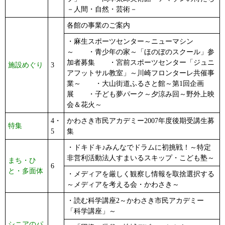
－人間・自然・芸術－
各館の事業のご案内
・麻生スポーツセンター～ニューマシン
～ ・青少年の家～「ほのぼのスクール」参
加者募集 ・宮前スポーツセンター「ジュニ
施設めぐり
3
アフットサル教室」～川崎フロンターレ共催事
業～ ・大山街道ふるさと館～第1回企画
展 ・子ども夢パーク～夕涼み回～野外上映
会＆花火～
4・
かわさき市民アカデミー2007年度後期受講生募
特集
5
集
・ドキドキ♪みんなでドラムに初挑戦！～特定
非営利活動法人すまいるスキップ・こども塾～
まち・ひ
6
と・多面体
・メディアを厳しく観察し情報を取捨選択する
～メディアを考える会・かわさき～
・読む科学講座2～かわさき市民アカデミー
「科学講座」～
シニアのパ