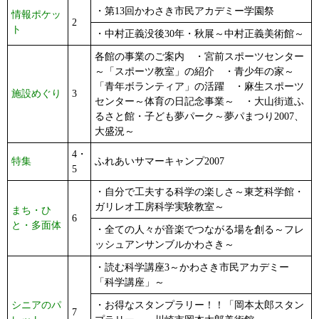
・第13回かわさき市民アカデミー学園祭
情報ポケッ
2
ト
・中村正義没後30年・秋展～中村正義美術館～
各館の事業のご案内 ・宮前スポーツセンター
～「スポーツ教室」の紹介 ・青少年の家～
「青年ボランティア」の活躍 ・麻生スポーツ
施設めぐり
3
センター～体育の日記念事業～ ・大山街道ふ
るさと館・子ども夢パーク～夢パまつり2007、
大盛況～
4・
特集
ふれあいサマーキャンプ2007
5
・自分で工夫する科学の楽しさ～東芝科学館・
ガリレオ工房科学実験教室～
まち・ひ
6
と・多面体
・全ての人々が音楽でつながる場を創る～フレ
ッシュアンサンブルかわさき～
・読む科学講座3～かわさき市民アカデミー
「科学講座」～
シニアのパ
・お得なスタンプラリー！！「岡本太郎スタン
7