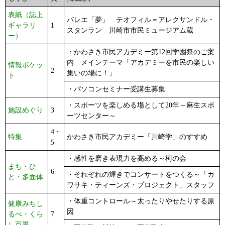
表紙（誌上
バレエ「夢」 テオフィル＝アレクサンドル・
ギャラリ
1
スタンラン 川崎市市民ミュージアム蔵
ー）
・かわさき市民アカデミー第12回学園祭のご案
内 メインテーマ「アカデミーを市民の楽しい
情報ポケッ
2
集いの場に！」
ト
・パソコンセミナー受講生募集
・スポーツを楽しめる場として20年～麻生スポ
施設めぐり
3
ーツセンター～
4・
特集
かわさき市民アカデミー「川崎学」のすすめ
5
・感性を磨き表現力を高める～柯の会
まち・ひ
6
・それぞれの輝きでコンサートをつくる～「カ
と・多面体
ワサキ・ティーンズ・プロジェクト」スタッフ
・体重コントロール～太ったりやせたりする原
健康みちし
因
るべ・くら
7
し百景