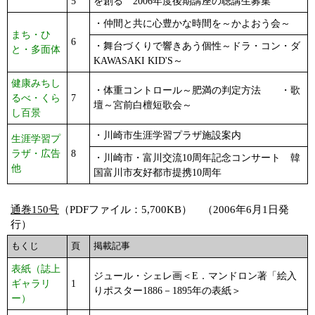
5
を創る 2006年度後期講座の聴講生募集
・仲間と共に心豊かな時間を～かよおう会～
まち・ひ
6
・舞台づくりで響きあう個性～ドラ・コン・ダ
と・多面体
KAWASAKI KID'S～
健康みちし
・体重コントロール～肥満の判定方法 ・歌
るべ・くら
7
壇～宮前白檀短歌会～
し百景
・川崎市生涯学習プラザ施設案内
生涯学習プ
ラザ・広告
8
・川崎市・富川交流10周年記念コンサート 韓
他
国富川市友好都市提携10周年
通巻150号
（PDFファイル：5,700KB） （2006年6月1日発
行）
もくじ
頁
掲載記事
表紙（誌上
ジュール・シェレ画＜E．マンドロン著「絵入
ギャラリ
1
りポスター1886－1895年の表紙＞
ー）