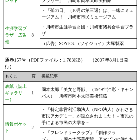
レット
プラリー」 川崎市岡本太郎美術館
・「孫の日」（10月の第三週）は、一緒にミュ
ージアム！ 川崎市市民ミュージアム
・川崎市生涯学習財団・川崎市諸具合学習プラ
生涯学習プ
ザ
ラザ・広告
8
他
（広告）SOYJOU（ソイジョイ）大塚製薬
通巻157号
（PDFファイル：1,783KB） （2007年8月1日発
行）
もくじ
頁
掲載記事
表紙（誌上
岡本太郎「美女と野獣」（1949年油彩・キャン
ギャラリ
1
パス） 川崎市岡本太郎美術館蔵
ー）
・「特定非営利活動法人（NPO法人）かわさき
市民アカデミー」が設立されました！－市民の
手による市民の大学を－
情報ポケッ
2
ト
・「フレンドリークラブ」「創作クラ
ブ」 ・岡本太郎美術館 アマゾンの侍たち