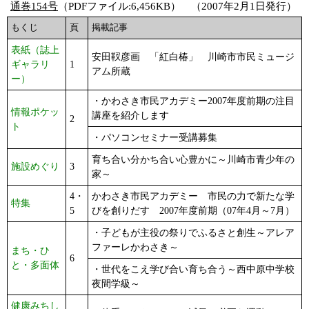
通巻154号
（PDFファイル:6,456KB） （2007年2月1日発行）
もくじ
頁
掲載記事
表紙（誌上
安田靫彦画 「紅白椿」 川崎市市民ミュージ
ギャラリ
1
アム所蔵
ー）
・かわさき市民アカデミー2007年度前期の注目
情報ポケッ
講座を紹介します
2
ト
・パソコンセミナー受講募集
育ち合い分かち合い心豊かに～川崎市青少年の
施設めぐり
3
家～
4・
かわさき市民アカデミー 市民の力で新たな学
特集
5
びを創りだす 2007年度前期（07年4月～7月）
・子どもが主役の祭りでふるさと創生～アレア
ファーレかわさき～
まち・ひ
6
と・多面体
・世代をこえ学び合い育ち合う～西中原中学校
夜間学級～
健康みちし