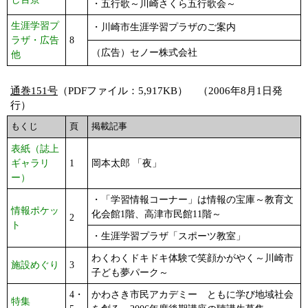
・五行歌～川崎さくら五行歌会～
生涯学習プ
・川崎市生涯学習プラザのご案内
ラザ・広告
8
（広告）セノー株式会社
他
通巻151号
（PDFファイル：5,917KB） （2006年8月1日発
行）
もくじ
頁
掲載記事
表紙（誌上
ギャラリ
1
岡本太郎 「夜」
ー）
・「学習情報コーナー」は情報の宝庫～教育文
情報ポケッ
化会館1階、高津市民館11階～
2
ト
・生涯学習プラザ「スポーツ教室」
わくわくドキドキ体験で笑顔かがやく～川崎市
施設めぐり
3
子ども夢パーク～
4・
かわさき市民アカデミー ともに学び地域社会
特集