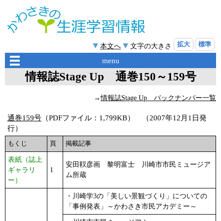
拡大
標準
本文へ
文字の大きさ
menu
情報誌Stage Up 通巻150～159号
→
情報誌Stage Up バックナンバー一覧
通巻159号
（PDFファイル：1,799KB） （2007年12月1日発
行）
もくじ
頁
掲載記事
表紙（誌上
安田靫彦画 黎明富士 川崎市市民ミュージア
ギャラリ
1
ム所蔵
ー）
・川崎学3の「美しい景観づくり」についての
「事例発表」～かわさき市民アカデミー～