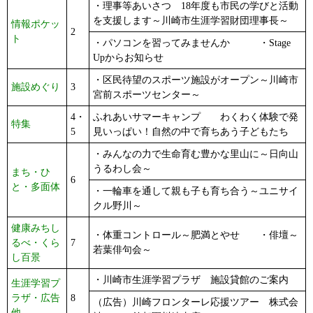
・理事等あいさつ 18年度も市民の学びと活動
を支援します～川崎市生涯学習財団理事長～
情報ポケッ
2
ト
・パソコンを習ってみませんか ・Stage
Upからお知らせ
・区民待望のスポーツ施設がオープン～川崎市
施設めぐり
3
宮前スポーツセンター～
4・
ふれあいサマーキャンプ わくわく体験で発
特集
5
見いっぱい！自然の中で育ちあう子どもたち
・みんなの力で生命育む豊かな里山に～日向山
うるわし会～
まち・ひ
6
と・多面体
・一輪車を通して親も子も育ち合う～ユニサイ
クル野川～
健康みちし
・体重コントロール～肥満とやせ ・俳壇～
るべ・くら
7
若葉俳句会～
し百景
・川崎市生涯学習プラザ 施設貸館のご案内
生涯学習プ
ラザ・広告
8
（広告）川崎フロンターレ応援ツアー 株式会
他