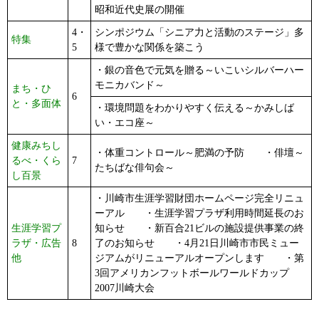
昭和近代史展の開催
4・
シンポジウム「シニア力と活動のステージ」多
特集
5
様で豊かな関係を築こう
・銀の音色で元気を贈る～いこいシルバーハー
モニカバンド～
まち・ひ
6
と・多面体
・環境問題をわかりやすく伝える～かみしば
い・エコ座～
健康みちし
・体重コントロール～肥満の予防 ・俳壇～
るべ・くら
7
たちばな俳句会～
し百景
・川崎市生涯学習財団ホームページ完全リニュ
ーアル ・生涯学習プラザ利用時間延長のお
生涯学習プ
知らせ ・新百合21ビルの施設提供事業の終
ラザ・広告
8
了のお知らせ ・4月21日川崎市市民ミュー
他
ジアムがリニューアルオープンします ・第
3回アメリカンフットボールワールドカップ
2007川崎大会