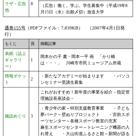
ラザ・広告
8
（広告）働く。学ぶ。学生募集中（平成19年8
他
月15日（水）出願〆切）放送大学
通巻155号
（PDFファイル：7,839KB） （2007年4月1日発
行）
もくじ
頁
掲載記事
表紙（誌上
岡本かの子 書・岡本一平 画 「かり橋
ギャラリ
1
は・・・」 川崎市市民ミュージアム所蔵
ー）
情報ポケッ
・新たなアカデミーが始まります ・パソコ
2
ト
ンセミナー受講生募集
これがおすすめ！新年度の事業を紹介－指定管
理施設長座談会－
・青少年の家～特別支援教育事業 ・子ども
夢パーク～壁ぬりプロジェクト ・宮前スポ
施設めぐり
3
ーツセンター～各種スポーツ教室の充実 ・
麻生スポーツセンター～トレーニング機器の入
れ替え ・大山街道ふるさと館～新聞が語る