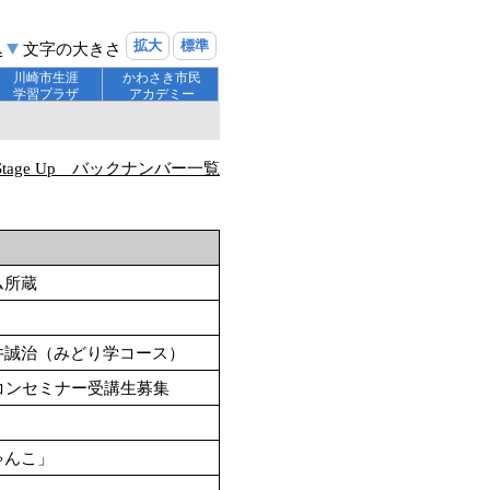
拡大
標準
へ
文字の大きさ
川崎市生涯
かわさき市民
学習プラザ
アカデミー
tage Up バックナンバー一覧
ム所蔵
井誠治（みどり学コース）
コンセミナー受講生募集
ゃんこ」