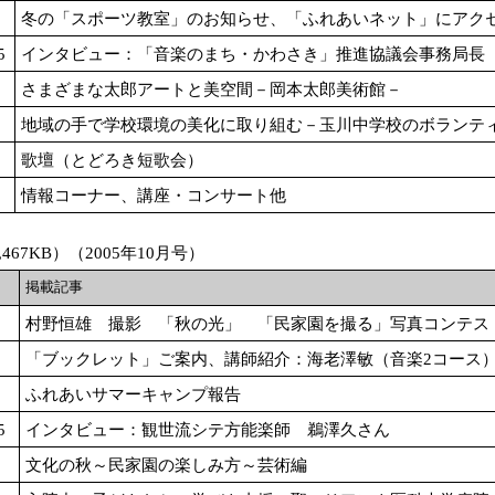
冬の「スポーツ教室」のお知らせ、「ふれあいネット」にアク
5
インタビュー：「音楽のまち・かわさき」推進協議会事務局長
さまざまな太郎アートと美空間－岡本太郎美術館－
地域の手で学校環境の美化に取り組む－玉川中学校のボランテ
歌壇（とどろき短歌会）
情報コーナー、講座・コンサート他
467KB）（2005年10月号）
掲載記事
村野恒雄 撮影 「秋の光」 「民家園を撮る」写真コンテス
「ブックレット」ご案内、講師紹介：海老澤敏（音楽2コース
ふれあいサマーキャンプ報告
5
インタビュー：観世流シテ方能楽師 鵜澤久さん
文化の秋～民家園の楽しみ方～芸術編