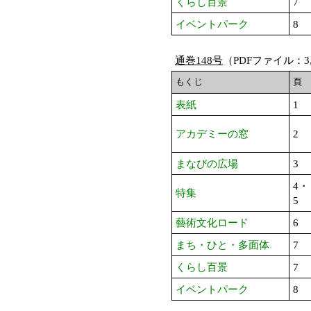
くらし百景
7
イベントパーク
8
通巻148号
（PDFファイル：3,
もくじ
頁
表紙
1
アカデミーの窓
2
まなびの広場
3
4・
特集
5
藝術文化ロード
6
まち・ひと・多面体
7
くらし百景
7
イベントパーク
8