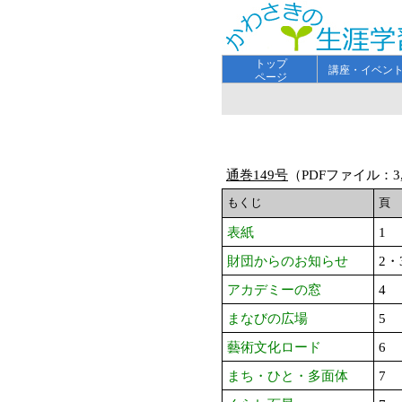
トップ
講座・イベン
ページ
通巻149号
（PDFファイル：3,
もくじ
頁
表紙
1
財団からのお知らせ
2・
アカデミーの窓
4
まなびの広場
5
藝術文化ロード
6
まち・ひと・多面体
7