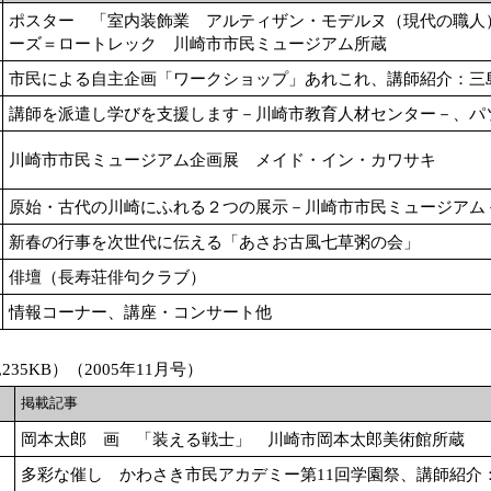
ポスター 「室内装飾業 アルティザン・モデルヌ（現代の職人
ーズ＝ロートレック 川崎市市民ミュージアム所蔵
市民による自主企画「ワークショップ」あれこれ、講師紹介：三
講師を派遣し学びを支援します－川崎市教育人材センター－、パ
川崎市市民ミュージアム企画展 メイド・イン・カワサキ
原始・古代の川崎にふれる２つの展示－川崎市市民ミュージアム
新春の行事を次世代に伝える「あさお古風七草粥の会」
俳壇（長寿荘俳句クラブ）
情報コーナー、講座・コンサート他
235KB）（2005年11月号）
掲載記事
岡本太郎 画 「装える戦士」 川崎市岡本太郎美術館所蔵
多彩な催し かわさき市民アカデミー第11回学園祭、講師紹介