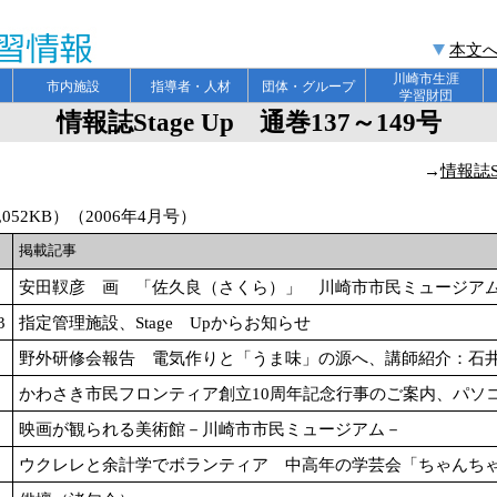
本文
川崎市生涯
ト
市内施設
指導者・人材
団体・グループ
学習財団
情報誌Stage Up 通巻137～149号
→
情報誌S
052KB）（2006年4月号）
掲載記事
安田靫彦 画 「佐久良（さくら）」 川崎市市民ミュージア
3
指定管理施設、Stage Upからお知らせ
野外研修会報告 電気作りと「うま味」の源へ、講師紹介：石
かわさき市民フロンティア創立10周年記念行事のご案内、パソ
映画が観られる美術館－川崎市市民ミュージアム－
ウクレレと余計学でボランティア 中高年の学芸会「ちゃんち