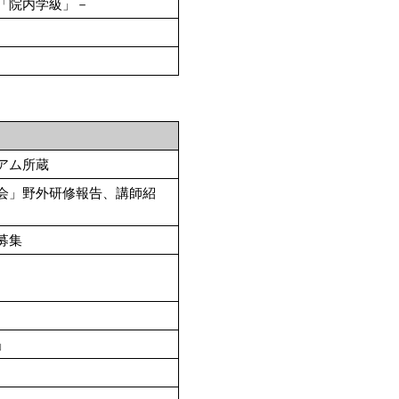
「院内学級」－
アム所蔵
会」野外研修報告、講師紹
募集
」