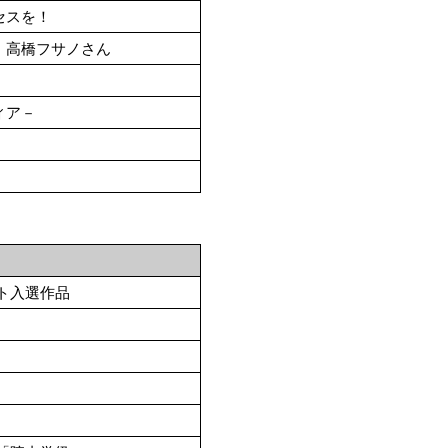
セスを！
 高橋フサノさん
ィア－
ト入選作品
）