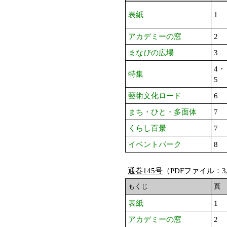
表紙
1
アカデミーの窓
2
まなびの広場
3
4・
特集
5
藝術文化ロード
6
まち・ひと・多面体
7
くらし百景
7
イベントパーク
8
通巻145号
（PDFファイル：3,
もくじ
頁
表紙
1
アカデミーの窓
2