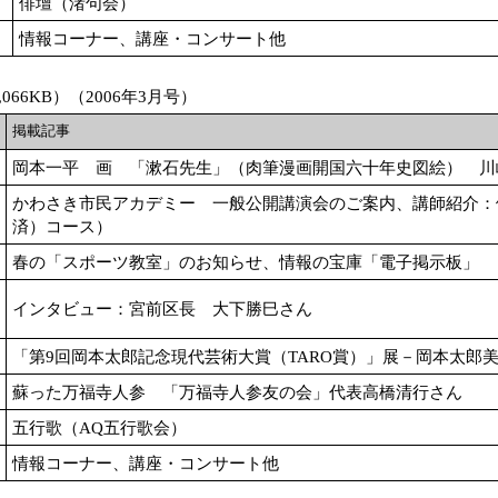
俳壇（渚句会）
情報コーナー、講座・コンサート他
066KB）（2006年3月号）
掲載記事
岡本一平 画 「漱石先生」（肉筆漫画開国六十年史図絵） 川
かわさき市民アカデミー 一般公開講演会のご案内、講師紹介：
済）コース）
春の「スポーツ教室」のお知らせ、情報の宝庫「電子掲示板」
インタビュー：宮前区長 大下勝巳さん
「第9回岡本太郎記念現代芸術大賞（TARO賞）」展－岡本太郎
蘇った万福寺人参 「万福寺人参友の会」代表高橋清行さん
五行歌（AQ五行歌会）
情報コーナー、講座・コンサート他