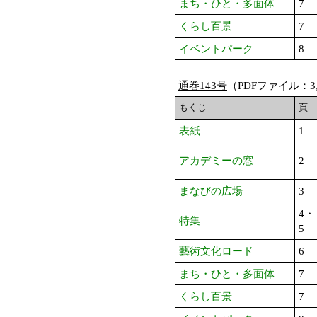
まち・ひと・多面体
7
くらし百景
7
イベントパーク
8
通巻143号
（PDFファイル：3,
もくじ
頁
表紙
1
アカデミーの窓
2
まなびの広場
3
4・
特集
5
藝術文化ロード
6
まち・ひと・多面体
7
くらし百景
7