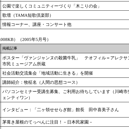
公園で楽しくコミュニティーづくり「木こりの会」
歌壇（TAMA短歌倶楽部）
情報コーナー、講座・コンサート他
008KB）（2005年5月号）
掲載記事
ポスター「ヴァンジャンヌの殺菌牛乳」 テオフィル＝アレクサ
市民ミュージアム所蔵
社会活動交流集会「地域活動に生きる」を開催
講師紹介：牧柾名（人間の思想コース）
パソコンセミナー受講生募集、ご利用お待ちしています（川崎市
ェンティワン）
インタビュー：「二ヶ領せせらぎ館」館長 田中喜美子さん
茅葺き屋根のてっぺんに注目！－日本民家園－