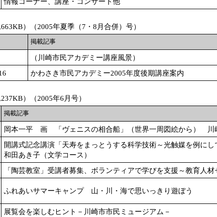
情報コーナー、講座・コンサート他
,663KB）（2005年夏季（7・8月合併）号）
掲載記事
（川崎市民アカデミー講座風景）
16
かわさき市民アカデミー2005年度後期講座案内
237KB）（2005年6月号）
掲載記事
岡本一平 画 「ヴェニスの相合船」（世界一周図絵から） 川
開講式記念講演「天寿をまっとうする科学技術～光触媒を例にし
和田あき子（文学コース）
「陶芸教室」受講者募集、ボランティアで学びを支援～教育人材
ふれあいサマーキャンプ 山・川・海で思いっきり遊ぼう
展覧会を楽しむヒント－川崎市市民ミュージアム－