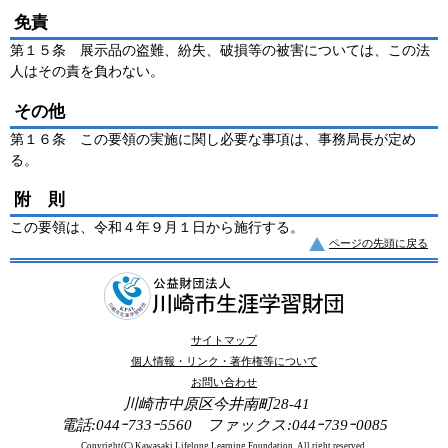
免責
第１５条 展示品の盗難、紛失、破損等の被害については、この法
人はその責を負わない。
その他
第１６条 この要領の実施に関し必要な事項は、事務局長が定め
る。
附 則
この要領は、令和４年９月１日から施行する。
ページの先頭に戻る
サイトマップ
個人情報・リンク・著作権等について
お問い合わせ
川崎市中原区今井南町28-41
電話:044ｰ733ｰ5560 ファックス:044ｰ739ｰ0085
Copyright(C) Kawasaki Lifelong Learning Foundation. All right reserved.