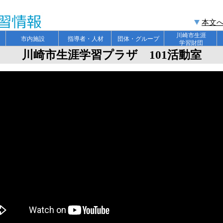
本文
川崎市生涯
ト
市内施設
指導者・人材
団体・グループ
学習財団
川崎市生涯学習プラザ 101活動室