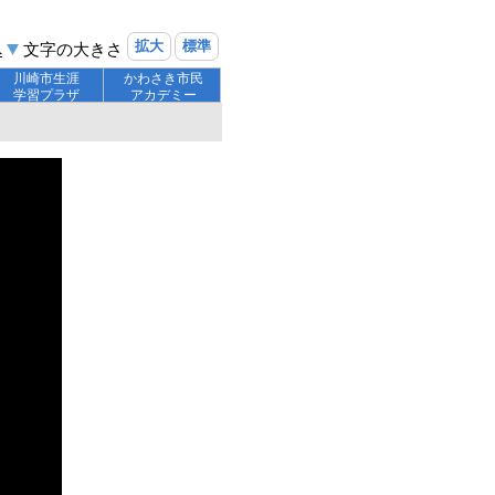
拡大
標準
へ
文字の大きさ
川崎市生涯
かわさき市民
学習プラザ
アカデミー