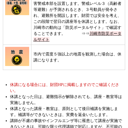
害警戒本部を設置します。警戒レベル３（高齢者
等避難）が予測されるとき、３号動員が発令さ
れ、避難所を開設します。財団では安全を考え、
この段階で翌日の講座等を休講とします。なお、
川崎市の動向は「防災ポータルサイト」で確認す
ることできます。 ⇒⇒
川崎市防災ポータ
ルサイト
市内で震度５強以上の地震を観測した場合は、休
講になります。
休講になる場合には、財団HPに掲載しますのでご確認くださ
い。
休講となった日は、避難指示が解除されても、講座・教室等は
実施しません。
休講となった講座・教室は、原則として後日補講を実施しま
す。補講等ができないときは、実費を返金いたします。
講師が不慮の事故やインフルエンザ等に罹患して講座が実施で
きないときは、可能な限り代理講師で対応しますが、不可能の