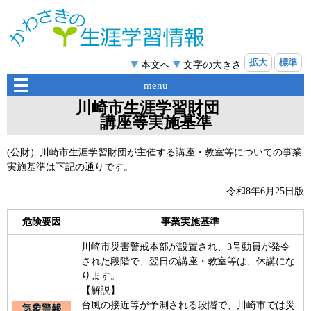
拡大
標準
本文へ
文字の大きさ
menu
川崎市生涯学習財団
講座等実施基準
(公財）川崎市生涯学習財団が主催する講座・教室等についての事業
実施基準は下記の通りです。
令和8年6月25日版
危険要因
事業実施基準
川崎市災害警戒本部が設置され、3号動員が発令
された段階で、翌日の講座・教室等は、休講にな
ります。
【解説】
台風の接近等が予測される段階で、川崎市では災