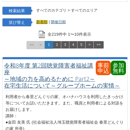
検索結果
すべてのカテゴリ
>
すべてのエリア
並び替え
新着順
|
開催日順
全
219
件中
1
〜
10
件表示
1
2
3
4
5
>
>>
<<
<
事前
参加
令和8年度 第2回聴覚障害者福祉講
申込
無料
座
～地域の力を高めるために Part2～
在宅生活について～グループホームの実情～
利用者から春里どんぐりの家、オハナハウスを利用したきっかけ
等についてお話いただきます。また、職員と利用者による対談を
お届けします。
講師：
●金田 友美 氏 (社会福祉法人埼玉聴覚障害者福祉会 春里どんぐり
の家 所長)