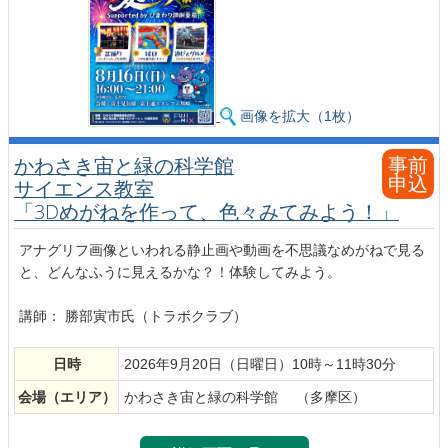
画像を拡大（1枚）
事前
かわさき宙と緑の科学館
申込
サイエンス教室
「3Dめがねを作って、色々みてみよう！」
アナグリフ画像といわれる静止画や動画を不思議なめがねで見る
と、どんなふうに見えるかな？！体験してみよう。
講師： 勝部寅市氏（トラボクラブ）
日時
2026年9月20日（日曜日）10時～11時30分
会場
（エリア）
かわさき宙と緑の科学館 （多摩区）