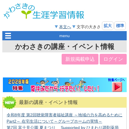
拡大
標準
本文へ
文字の大きさ
menu
かわさきの講座・イベント情報
新規掲載申込
ログイン
最新の講座・イベント情報
令和8年度 第2回聴覚障害者福祉講座 ～地域の力を高めるために
Part2～ 在宅生活について～グループホームの実情～
第7回 富士見公園 夏まつり Supported by ひまわり調剤薬局