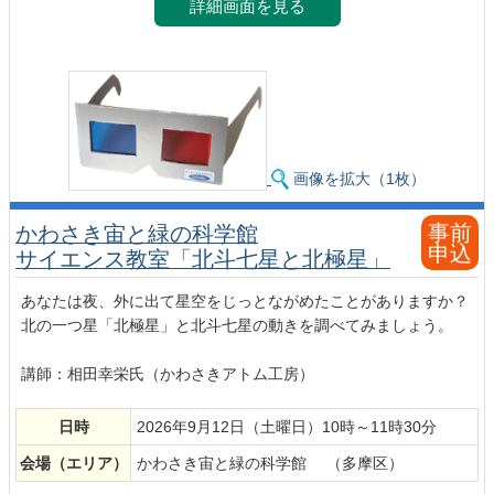
詳細画面を見る
画像を拡大（1枚）
事前
かわさき宙と緑の科学館
申込
サイエンス教室「北斗七星と北極星」
あなたは夜、外に出て星空をじっとながめたことがありますか？
北の一つ星「北極星」と北斗七星の動きを調べてみましょう。
講師：相田幸栄氏（かわさきアトム工房）
日時
2026年9月12日（土曜日）10時～11時30分
会場
（エリア）
かわさき宙と緑の科学館 （多摩区）