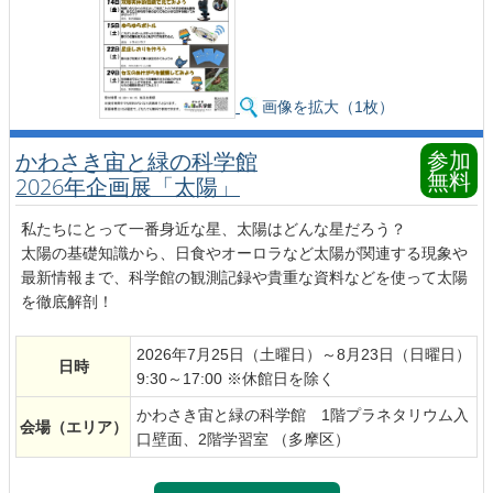
画像を拡大（1枚）
参加
かわさき宙と緑の科学館
無料
2026年企画展「太陽」
私たちにとって一番身近な星、太陽はどんな星だろう？
太陽の基礎知識から、日食やオーロラなど太陽が関連する現象や
最新情報まで、科学館の観測記録や貴重な資料などを使って太陽
を徹底解剖！
2026年7月25日（土曜日）～8月23日（日曜日）
日時
9:30～17:00 ※休館日を除く
かわさき宙と緑の科学館 1階プラネタリウム入
会場
（エリア）
口壁面、2階学習室 （多摩区）