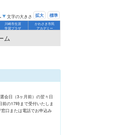
拡大
標準
へ
文字の大きさ
川崎市生涯
かわさき市民
学習プラザ
アカデミー
ーム
】
選会日（3ヶ月前）の翌々日
日前の17時まで受付いたしま
ザ窓口または電話でお申込み
）