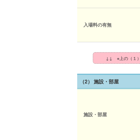
入場料の有無
↓↓ ※上の（１
（2） 施設・部屋
施設・部屋