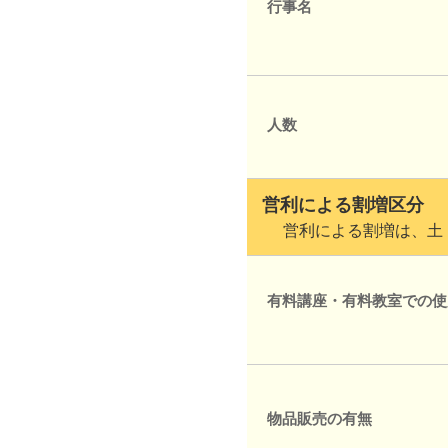
行事名
人数
営利による割増区分
営利による割増は、土・
有料講座・有料教室での使
物品販売の有無