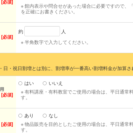
[必須]
※ 館内表示や問合せがあった場合に必要ですので、
を正確にお書きください。
約
人
[必須]
※ 半角数字で入力してください。
日・祝日割増とは別に、割増率が一番高い割増料金が加算さ
はい
いいえ
用
※ 有料講座・有料教室でご使用の場合は、平日通常
[必須]
す。
あり
なし
※ 物品販売を目的としたご使用の場合は、平日通常料
[必須]
す。