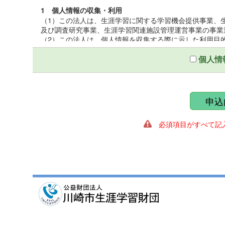
1 個人情報の収集・利用
（1）この法人は、生涯学習に関する学習機会提供事業、
及び調査研究事業、生涯学習関連施設管理運営事業の事業
（2）この法人は、個人情報を収集する際に示した利用目
（3）この法人は、個人情報を第三者との間で共同利用し
いて厳正な調査を行ったうえ、秘密保持をさせるために、
個人情
2 個人情報の提供
この法人は、個人情報を収集する際に示した利用目的の
第三者に提供しないものとする。ただし、法令により開示
申込
ることがある。
必須項目がすべて記入
3 個人情報の管理
（1）この法人は、個人情報保護統括管理者を置き、個人
（2）この法人は、個人情報の正確性を保ち、これを安全
（3）この法人は、個人情報の粉失、破壊、改ざん、漏え
適正な情報セキュリティ対策を講ずる。
4 個人情報の開示及び訂正
（1）この法人は、個人情報に関する個人の権利を尊重し
遂行に著しい支障をきたす場合又は個人の生命、身体、財
（2）この法人は、個人情報に関する個人の権利を尊重し
の調査を行い、訂正、削除を必要とする事由があるときは