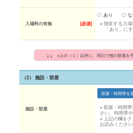
あり
な
※ 徴収する入
入場料の有無
[必須]
「あり」にす
↓↓ ※上の（１）以外に、同日で他の部屋を
（2） 施設・部屋
※ 部屋・時間
施設・部屋
さい。時間帯や
※ 上記の欄を
お読みください