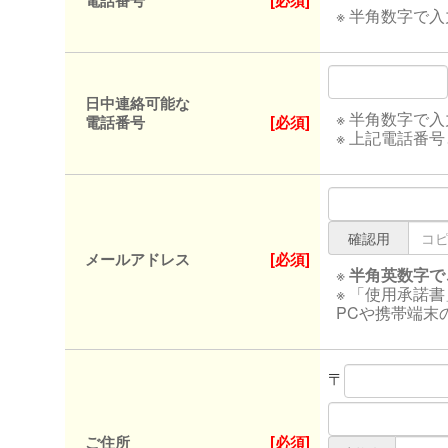
電話番号
[必須]
※ 半角数字で
日中連絡可能な
※ 半角数字で
電話番号
[必須]
※ 上記電話番
確認用
メールアドレス
[必須]
※
半角英数字で
※ 「使用承諾
PCや携帯端末
〒
ご住所
[必須]