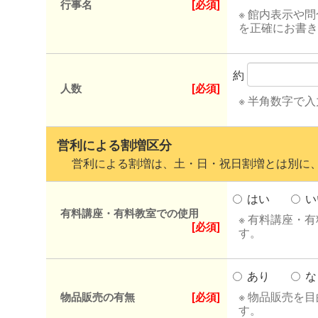
行事名
[必須]
※ 館内表示や
を正確にお書き
約
人数
[必須]
※ 半角数字で
営利による割増区分
営利による割増は、土・日・祝日割増とは別に、
はい
い
有料講座・有料教室での使用
※ 有料講座・
[必須]
す。
あり
な
※ 物品販売を
物品販売の有無
[必須]
す。