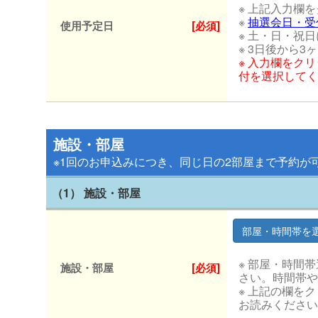
※ 上記入力欄
※
抽選会日・受
使用予定日
[必須]
※ 土・日・祝
※ 3日後から
※ 入力欄をク
付を選択してく
施設・部屋
※1回のお申込みにつき、同じ日の2部屋まで予約が
（1） 施設・部屋
※ 部屋・時間
施設・部屋
[必須]
さい。時間帯や
※ 上記の欄を
お読みください