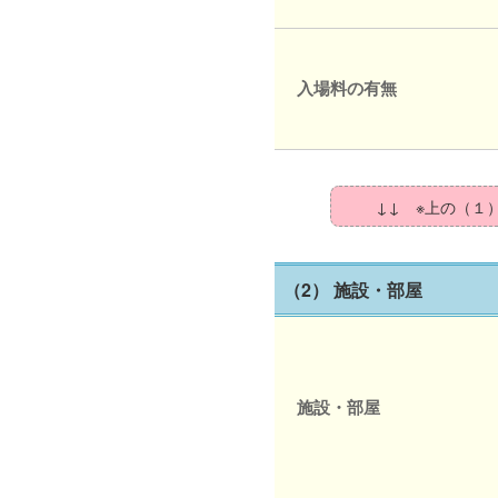
入場料の有無
↓↓ ※上の（１
（2） 施設・部屋
施設・部屋