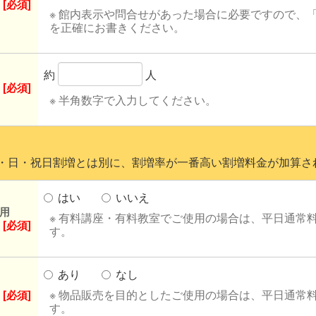
[必須]
※ 館内表示や問合せがあった場合に必要ですので、
を正確にお書きください。
約
人
[必須]
※ 半角数字で入力してください。
日・祝日割増とは別に、割増率が一番高い割増料金が加算さ
はい
いいえ
用
※ 有料講座・有料教室でご使用の場合は、平日通常
[必須]
す。
あり
なし
※ 物品販売を目的としたご使用の場合は、平日通常料
[必須]
す。