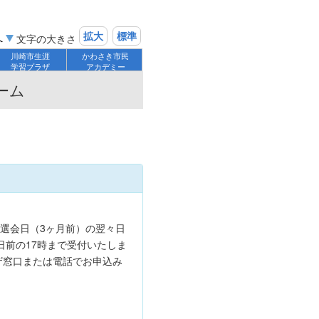
拡大
標準
へ
文字の大きさ
川崎市生涯
かわさき市民
学習プラザ
アカデミー
ーム
】
選会日（3ヶ月前）の翌々日
日前の17時まで受付いたしま
ザ窓口または電話でお申込み
）