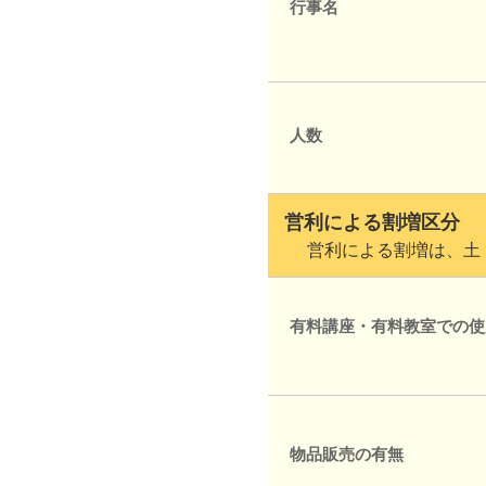
行事名
人数
営利による割増区分
営利による割増は、土・
有料講座・有料教室での使
物品販売の有無