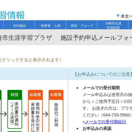
本文
川崎市生涯
市内施設
指導者・人材
団体・グループ
学習財団
崎市生涯学習プラザ 施設予約申込メールフォ
て（クリックすると表示されます）
【お申込みについてのご注意
メールでの受付期間
メール申込みは使用月の抽
から＜ご使用予定日＞の3
す。 お急ぎの方は、プラ
ください（044-733-5560
※
メールでの受付開始日
お申込みの承認