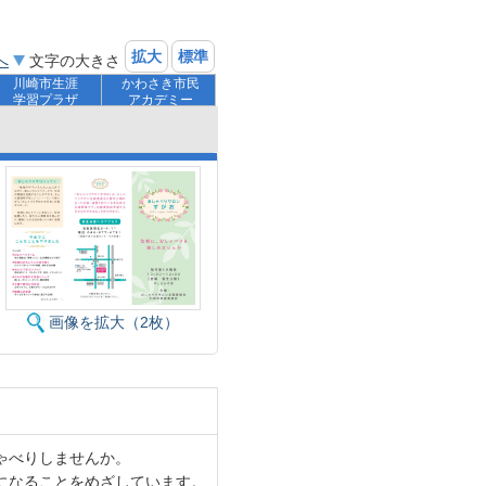
拡大
標準
へ
文字の大きさ
川崎市生涯
かわさき市民
学習プラザ
アカデミー
画像を拡大（2枚）
ゃべりしませんか。
になることをめざしています。