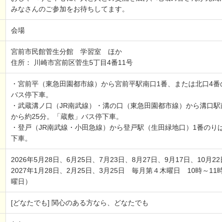
みなさんのご参加をお待ちしてます。
会場
宮前市民館菅生分館 学習室 ほか
住所： 川崎市宮前区菅生5丁目4番11号
・宮前平（東急田園都市線）から宮前平駅南口1番、または北口4番
バス停下車。
・武蔵溝ノ口（JR南武線）・溝の口（東急田園都市線）から溝口駅
から約25分。「蔵敷」バス停下車。
・登戸（JR南武線・小田急線）から登戸駅（生田緑地口）1番のり
下車。
2026年5月28日、6月25日、7月23日、8月27日、9月17日、10月2
2027年1月28日、2月25日、3月25日 毎月第４木曜日 10時～11
曜日）
[どなたでも] 関心のある方なら、どなたでも