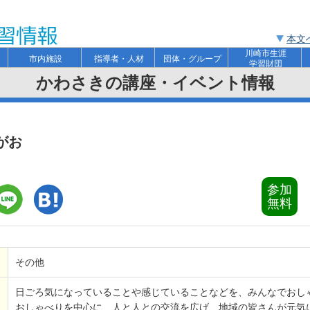
本文
川崎市生涯
ト
市内施設
指導者・人材
団体・グループ
学習財団
かわさきの講座・イベント情報
がお
参加
無料
その他
日ごろ気になっていることや感じていることなどを、みんなでおし
おしゃべりを中心に、人と人との交流を広げ、地域の皆さんが元気