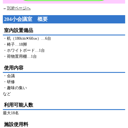
←
TOPページへ
204小会議室 概要
室内設置備品
・机（180cm✕60㎝）…6台
・椅子…18脚
・ホワイトボード…1台
・荷物置用棚…1台
使用内容
・会議
・研修
・趣味の集い
など
利用可能人数
最大18名
施設使用料