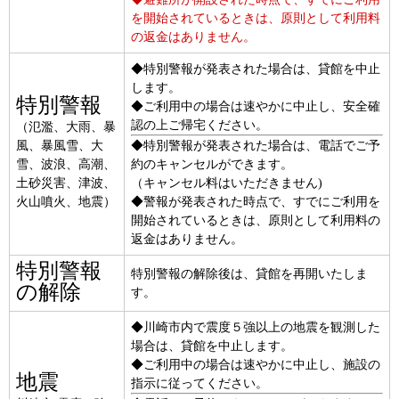
を開始されているときは、原則として利用料
の返金はありません。
◆特別警報が発表された場合は、貸館を中止
します。
特別警報
◆ご利用中の場合は速やかに中止し、安全確
認の上ご帰宅ください。
（氾濫、大雨、暴
風、暴風雪、大
◆特別警報が発表された場合は、電話でご予
雪、波浪、高潮、
約のキャンセルができます。
土砂災害、津波、
（キャンセル料はいただきません)
火山噴火、地震）
◆警報が発表された時点で、すでにご利用を
開始されているときは、原則として利用料の
返金はありません。
特別警報
特別警報の解除後は、貸館を再開いたしま
の解除
す。
◆川崎市内で震度５強以上の地震を観測した
場合は、貸館を中止します。
◆ご利用中の場合は速やかに中止し、施設の
地震
指示に従ってください。