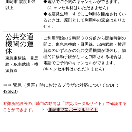
川崎市:震度５強
◆電話でご予約のキャンセルができます。
以上
(キャンセル料はいただきません)
◆地震発生時、すでにご利用を開始されてい
るときは、原則として利用料の返金はありま
せん。
公共交通
ご利用開始の２時間３０分前から開始時刻の
機関の運
間に、東急東横線・目黒線、JR南武線・横須
休
賀線のいずれかの公共交通機関が運休し、物
理的に移動手段がないと判断される場合は、
東急東横線・目黒
電話でご予約のキャンセルができます。
線・JR南武線・横
(キャンセル料はいただきません)
須賀線
⇒⇒
緊急（災害）時におけるプラザの対応について(PDF：
496KB)
避難所開設等の川崎市の動向は「防災ポータルサイト」で確認する
ことができます。
⇒⇒
川崎市防災ポータルサイト