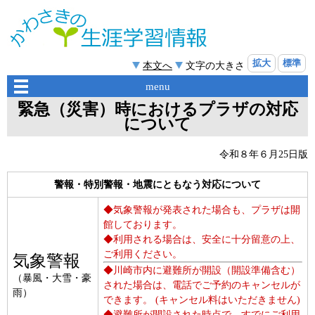
拡大
標準
本文へ
文字の大きさ
menu
緊急（災害）時におけるプラザの対応
について
令和８年６月25日版
警報・特別警報・地震にともなう対応について
◆気象警報が発表された場合も、プラザは開
館しております。
◆利用される場合は、安全に十分留意の上、
ご利用ください。
気象警報
◆川崎市内に避難所が開設（開設準備含む）
（暴風・大雪・豪
された場合は、電話でご予約のキャンセルが
雨）
できます。 (キャンセル料はいただきません)
◆避難所が開設された時点で、すでにご利用